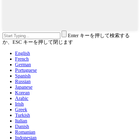
Enter キーを押して検索する
か、ESC キーを押して閉じます
English
French
German
Portuguese
Spanish
Russian
Japanese
Korean
Arabic
Irish
Greek
Turkish
Italian
Danish
Romanian
Indonesian